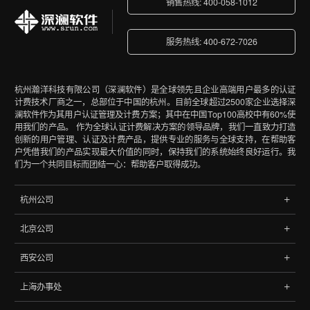
销售热线: 400-058-1012
服务热线: 400-672-7026
杭州瀚洋科技有限公司（深澜软件）是全球领先且企业高端用户最多的认证
计费技术厂商之一，总部位于中国的杭州。目前全球超过2500家企业选择深
澜软件作为其用户认证管理及计费方案；其中在中国Top100高校中有60%使
用我们的产品。 作为全球认证计费解决方案的领导品牌，我们一直致力打造
创新的用户管理、认证及计费产品，提供专业的服务与全球支持，在帮助客
户凭借我们的产品实现最大价值的同时，保持我们的系统始终良好运行。我
们为一个共同目标而团结一心：帮助客户取得成功。
杭州公司
地址:杭州市文三路90号东软创新大厦B座402室
北京公司
浙江，中国
地址: 北京市海淀区中关村南大街9号理工科技大厦702
电话:
0571-85788065
、
85788145
西安公司
北京，中国
地址:西安市高新区天谷七路元征大厦2406
电话:
010-68060048
、
68068148
上海办事处
西安，中国
地址: 上海市杨浦区控江路1500弄96号