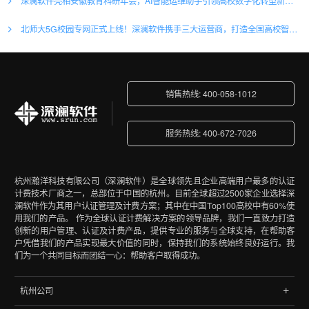
深澜软件亮相安徽教育科研年会，AI智能运维助手引领高校数字化转型新浪潮
北师大5G校园专网正式上线！深澜软件携手三大运营商，打造全国高校智慧网络新标杆
销售热线: 400-058-1012
服务热线: 400-672-7026
杭州瀚洋科技有限公司（深澜软件）是全球领先且企业高端用户最多的认证
计费技术厂商之一，总部位于中国的杭州。目前全球超过2500家企业选择深
澜软件作为其用户认证管理及计费方案；其中在中国Top100高校中有60%使
用我们的产品。 作为全球认证计费解决方案的领导品牌，我们一直致力打造
创新的用户管理、认证及计费产品，提供专业的服务与全球支持，在帮助客
户凭借我们的产品实现最大价值的同时，保持我们的系统始终良好运行。我
们为一个共同目标而团结一心：帮助客户取得成功。
杭州公司