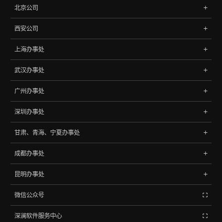
地址:杭州市文三路90号东软创新大厦B座402室
北京公司
浙江，中国
地址: 北京市海淀区中关村南大街9号理工科技大厦702
电话:
0571-85788065
、
85788145
西安公司
北京，中国
地址:西安市高新区天谷七路元征大厦2406
电话:
010-68060048
、
68068148
上海办事处
西安，中国
地址: 上海市杨浦区控江路1500弄96号
武汉办事处
上海，中国
地址:湖北省武汉市武昌区2008新长江广场A座27层
广州办事处
武汉，中国
地址:广州市天河区中山大道西1009号305
深圳办事处
广州，中国
地址:深圳市龙岗区坂田街道坂雪岗大道4033号江南时代大厦1602
甘肃、青海、宁夏办事处
深圳，中国
地址:甘肃省兰州市城关区39号
成都办事处
甘肃，中国
成都市锦江区驿都西路316号 绿地中心468锦峰18楼1801A号
昆明办事处
成都，中国
昆明市盘龙区新兴路霖岚国际广场B座24楼2402室
微信公众号
昆明，中国
深澜软件服务中心