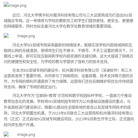
近日，河北大学携手杭州瀚洋科技有限公司与三大运营商成功打造出5G双
域融合专网。这一举措将为学校的教职员工和学生们提供更快、更安全、更便捷
的网络服务，同时也标志着河北大学在数字化教育领域的重要突破。
河北大学5G双域专网采用最新的网络技术，能够实现学校内部局域网和互
联网公网的无缝漫游，使得师生们在不换卡、不换号、不手工设置的情况下，只
需线上申请，即可实现互联网和学校内部资源的无缝切换。这大大提高了网络访
问的便捷性和安全性，为学校的教与学提供了强有力的技术支持。
在本次5G双域专网的建设中，杭州瀚洋科技有限公司（深澜软件）和三大
运营商发挥了重要作用。共同参与了网络规划、设备部署、技术支持等方面的合
作，为专网的顺利开通提供了有力保障。运营商们还在后期维护和优化中持续提
供支持，确保了专网的稳定运行。
河北大学作为“互联网+教育”示范校和数字校园标杆学校，一直致力于推动
教育信息化的发展。学校将5G双域校园专网作为公共基础设施建设的重点，与
外省高校进行建设探讨。随着5G基站在全国各地的普及以及双域专网技术的成
熟，河北大学把握住机遇，于2023年8月联合三大运营商和杭州瀚洋科技有限公
司（正式）正式启动5G双域专网建设项目。2023年9月新生开学之际，正式面向
校内师生用户开通。