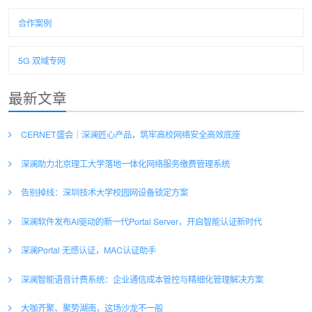
合作案例
5G 双域专网
最新文章
CERNET盛会｜深澜匠心产品，筑牢高校网络安全高效底座
深澜助力北京理工大学落地一体化网络服务缴费管理系统
告别掉线：深圳技术大学校园网设备锁定方案
深澜软件发布AI驱动的新一代Portal Server，开启智能认证新时代
深澜Portal 无感认证，MAC认证助手
深澜智能语音计费系统：企业通信成本管控与精细化管理解决方案
大咖齐聚、聚势湖南，这场沙龙不一般