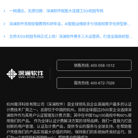
一网通达，无感切换：深澜软件赋能大连理工5G校园专网
深澜软件亮相安徽教育科研年会，AI智能运维助手引领高校数字化转型新浪潮
北师大5G校园专网正式上线！深澜软件携手三大运营商，打造全国高校智慧网络新标杆
销售热线: 400-058-1012
服务热线: 400-672-7026
杭州瀚洋科技有限公司（深澜软件）是全球领先且企业高端用户最多的认证
计费技术厂商之一，总部位于中国的杭州。目前全球超过2500家企业选择深
澜软件作为其用户认证管理及计费方案；其中在中国Top100高校中有60%使
用我们的产品。 作为全球认证计费解决方案的领导品牌，我们一直致力打造
创新的用户管理、认证及计费产品，提供专业的服务与全球支持，在帮助客
户凭借我们的产品实现最大价值的同时，保持我们的系统始终良好运行。我
们为一个共同目标而团结一心：帮助客户取得成功。