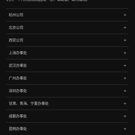
杭州公司
地址:杭州市文三路90号东软创新大厦B座402室
北京公司
浙江，中国
地址: 北京市海淀区中关村南大街9号理工科技大厦702
电话:
0571-85788065
、
85788145
西安公司
北京，中国
地址:西安市高新区天谷七路元征大厦2406
电话:
010-68060048
、
68068148
上海办事处
西安，中国
地址: 上海市杨浦区控江路1500弄96号
武汉办事处
上海，中国
地址:湖北省武汉市武昌区2008新长江广场A座27层
广州办事处
武汉，中国
地址:广州市天河区中山大道西1009号305
深圳办事处
广州，中国
地址:深圳市龙岗区坂田街道坂雪岗大道4033号江南时代大厦1602
甘肃、青海、宁夏办事处
深圳，中国
地址:甘肃省兰州市城关区39号
成都办事处
甘肃，中国
成都市锦江区驿都西路316号 绿地中心468锦峰18楼1801A号
昆明办事处
成都，中国