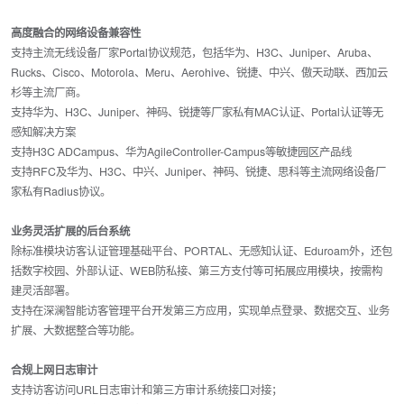
高度融合的网络设备兼容性
支持主流无线设备厂家Portal协议规范，包括华为、H3C、Juniper、Aruba、
Rucks、Cisco、Motorola、Meru、Aerohive、锐捷、中兴、傲天动联、西加云
杉等主流厂商。
支持华为、H3C、Juniper、神码、锐捷等厂家私有MAC认证、Portal认证等无
感知解决方案
支持H3C ADCampus、华为AgileController-Campus等敏捷园区产品线
支持RFC及华为、H3C、中兴、Juniper、神码、锐捷、思科等主流网络设备厂
家私有Radius协议。
业务灵活扩展的后台系统
除标准模块访客认证管理基础平台、PORTAL、无感知认证、Eduroam外，还包
括数字校园、外部认证、WEB防私接、第三方支付等可拓展应用模块，按需构
建灵活部署。
支持在深澜智能访客管理平台开发第三方应用，实现单点登
录
、数据交互、业务
扩展、大数据整合等功能。
合规上网日志审计
支持访客访问URL日志审计和第三方审计系统接口对接；