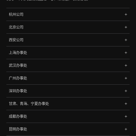
杭州公司
地址:杭州市文三路90号东软创新大厦B座402室
北京公司
浙江，中国
地址: 北京市海淀区中关村南大街9号理工科技大厦702
电话:
0571-85788065
、
85788145
西安公司
北京，中国
地址:西安市高新区天谷七路元征大厦2406
电话:
010-68060048
、
68068148
上海办事处
西安，中国
地址: 上海市杨浦区控江路1500弄96号
武汉办事处
上海，中国
地址:湖北省武汉市武昌区2008新长江广场A座27层
广州办事处
武汉，中国
地址:广州市天河区中山大道西1009号305
深圳办事处
广州，中国
地址:深圳市龙岗区坂田街道坂雪岗大道4033号江南时代大厦1602
甘肃、青海、宁夏办事处
深圳，中国
地址:甘肃省兰州市城关区39号
成都办事处
甘肃，中国
成都市锦江区驿都西路316号 绿地中心468锦峰18楼1801A号
昆明办事处
成都，中国