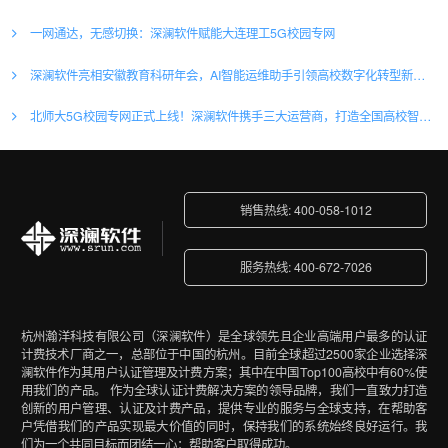
一网通达，无感切换：深澜软件赋能大连理工5G校园专网
深澜软件亮相安徽教育科研年会，AI智能运维助手引领高校数字化转型新浪潮
北师大5G校园专网正式上线！深澜软件携手三大运营商，打造全国高校智慧网络新标杆
销售热线: 400-058-1012
服务热线: 400-672-7026
杭州瀚洋科技有限公司（深澜软件）是全球领先且企业高端用户最多的认证
计费技术厂商之一，总部位于中国的杭州。目前全球超过2500家企业选择深
澜软件作为其用户认证管理及计费方案；其中在中国Top100高校中有60%使
用我们的产品。 作为全球认证计费解决方案的领导品牌，我们一直致力打造
创新的用户管理、认证及计费产品，提供专业的服务与全球支持，在帮助客
户凭借我们的产品实现最大价值的同时，保持我们的系统始终良好运行。我
们为一个共同目标而团结一心：帮助客户取得成功。