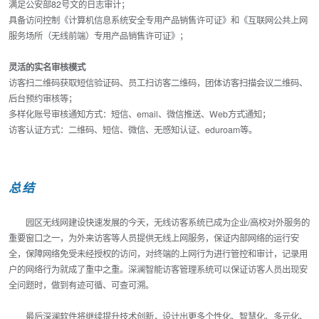
满足公安部82号文的日志审计；
具备访问控制《计算机信息系统安全专用产品销售许可证》和《互联网公共上网
服务场所（无线前端）专用产品销售许可证》；
灵活的实名审核模式
访客扫二维码获取短信验证码、员工扫访客二维码，团体访客扫描会议二维码、
后台预约审核等；
多样化账号审核通知方式：短信、email、微信推送、Web方式通知；
访客认证方式：二维码、短信、微信、无感知认证、eduroam等。
总结
园区无线网建设快速发展的今天，无线访客系统已成为企业/高校对外服务的
重要窗口之一，为外来访客等人员提供无线上网服务，保证内部网络的运行安
全，保障网络免受未经授权的访问，对终端的上网行为进行管控和审计，记录用
户的网络行为就成了重中之重。深澜智能访客管理系统可以保证访客人员出现安
全问题时，做到有迹可循、可查可溯。
最后深澜软件将继续提升技术创新，设计出更多个性化、智慧化、多元化、