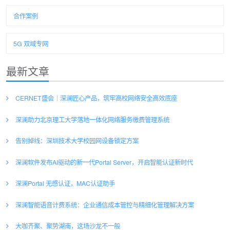
合作案例
5G 双域专网
最新文章
CERNET盛会｜深澜匠心产品，筑牢高校网络安全高效底座
深澜助力北京理工大学落地一体化网络服务缴费管理系统
告别掉线：深圳技术大学校园网设备锁定方案
深澜软件发布AI驱动的新一代Portal Server，开启智能认证新时代
深澜Portal 无感认证，MAC认证助手
深澜智能语音计费系统：企业通信成本管控与精细化管理解决方案
大咖齐聚、聚势湖南，这场沙龙不一般