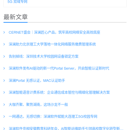
5G 双域专网
最新文章
CERNET盛会｜深澜匠心产品，筑牢高校网络安全高效底座
深澜助力北京理工大学落地一体化网络服务缴费管理系统
告别掉线：深圳技术大学校园网设备锁定方案
深澜软件发布AI驱动的新一代Portal Server，开启智能认证新时代
深澜Portal 无感认证，MAC认证助手
深澜智能语音计费系统：企业通信成本管控与精细化管理解决方案
大咖齐聚、聚势湖南，这场沙龙不一般
一网通达，无感切换：深澜软件赋能大连理工5G校园专网
深澜软件亮相安徽教育科研年会，AI智能运维助手引领高校数字化转型新浪潮