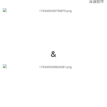
深澜软件
&