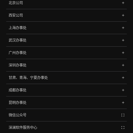
北京公司
浙江，中国
地址: 北京市海淀区中关村南大街9号理工科技大厦702
电话:
0571-85788065
、
85788145
西安公司
北京，中国
地址:西安市高新区天谷七路元征大厦2406
电话:
010-68060048
、
68068148
上海办事处
西安，中国
地址: 上海市杨浦区控江路1500弄96号
武汉办事处
上海，中国
地址:湖北省武汉市武昌区2008新长江广场A座27层
广州办事处
武汉，中国
地址:广州市天河区中山大道西1009号305
深圳办事处
广州，中国
地址:深圳市龙岗区坂田街道坂雪岗大道4033号江南时代大厦1602
甘肃、青海、宁夏办事处
深圳，中国
地址:甘肃省兰州市城关区39号
成都办事处
甘肃，中国
成都市锦江区驿都西路316号 绿地中心468锦峰18楼1801A号
昆明办事处
成都，中国
昆明市盘龙区新兴路霖岚国际广场B座24楼2402室
微信公众号
昆明，中国
深澜软件服务中心