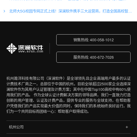
北师大5G校园专网正式上线！深澜软件携手三大运营商，打造全国高校智慧网络新标杆
销售热线: 400-058-1012
服务热线: 400-672-7026
杭州瀚洋科技有限公司（深澜软件）是全球领先且企业高端用户最多的认证
计费技术厂商之一，总部位于中国的杭州。目前全球超过2500家企业选择深
澜软件作为其用户认证管理及计费方案；其中在中国Top100高校中有60%使
用我们的产品。 作为全球认证计费解决方案的领导品牌，我们一直致力打造
创新的用户管理、认证及计费产品，提供专业的服务与全球支持，在帮助客
户凭借我们的产品实现最大价值的同时，保持我们的系统始终良好运行。我
们为一个共同目标而团结一心：帮助客户取得成功。
杭州公司
地址:杭州市文三路90号东软创新大厦B座402室