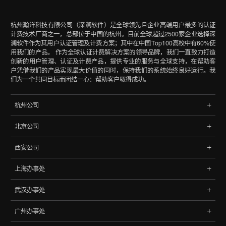
杭州瀚洋科技有限公司（深澜软件）是全球领先且企业高端用户最多的认证
计费技术厂商之一，总部位于中国的杭州。目前全球超过2500家企业选择深
澜软件作为其用户认证管理及计费方案；其中在中国Top100高校中有60%使
用我们的产品。 作为全球认证计费解决方案的领导品牌，我们一直致力打造
创新的用户管理、认证及计费产品，提供专业的服务与全球支持，在帮助客
户凭借我们的产品实现最大价值的同时，保持我们的系统始终良好运行。我
们为一个共同目标而团结一心：帮助客户取得成功。
杭州公司
地址:杭州市文三路90号东软创新大厦B座402室
北京公司
浙江，中国
地址: 北京市海淀区中关村南大街9号理工科技大厦702
电话:
0571-85788065
、
85788145
西安公司
北京，中国
地址:西安市高新区天谷七路元征大厦2406
电话:
010-68060048
、
68068148
上海办事处
西安，中国
地址: 上海市杨浦区控江路1500弄96号
武汉办事处
上海，中国
地址:湖北省武汉市武昌区2008新长江广场A座27层
广州办事处
武汉，中国