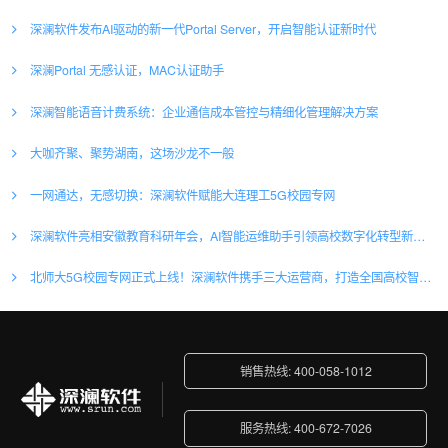
深澜软件发布AI驱动的新一代Portal Server，开启智能认证新时代
深澜Portal 无感认证，MAC认证助手
深澜智能语音计费系统：企业通信成本管控与精细化管理解决方案
大咖齐聚、聚势湖南，这场沙龙不一般
一网通达，无感切换：深澜软件赋能大连理工5G校园专网
深澜软件亮相安徽教育科研年会，AI智能运维助手引领高校数字化转型新浪潮
北师大5G校园专网正式上线！深澜软件携手三大运营商，打造全国高校智慧网络新标杆
销售热线: 400-058-1012
服务热线: 400-672-7026